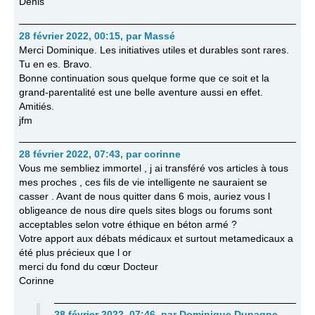
Denis
28 février 2022, 00:15
,
par
Massé
Merci Dominique. Les initiatives utiles et durables sont rares.
Tu en es. Bravo.
Bonne continuation sous quelque forme que ce soit et la
grand-parentalité est une belle aventure aussi en effet.
Amitiés.
jfm
28 février 2022, 07:43
,
par
corinne
Vous me sembliez immortel , j ai transféré vos articles à tous
mes proches , ces fils de vie intelligente ne sauraient se
casser . Avant de nous quitter dans 6 mois, auriez vous l
obligeance de nous dire quels sites blogs ou forums sont
acceptables selon votre éthique en béton armé ?
Votre apport aux débats médicaux et surtout metamedicaux a
été plus précieux que l or
merci du fond du cœur Docteur
Corinne
28 février 2022, 07:46
,
par
Dominique Dupagne