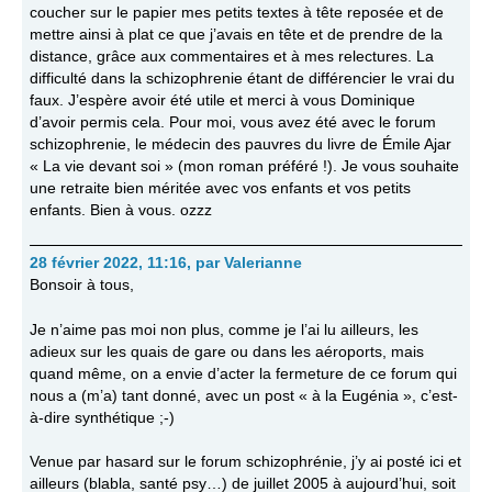
coucher sur le papier mes petits textes à tête reposée et de
mettre ainsi à plat ce que j’avais en tête et de prendre de la
distance, grâce aux commentaires et à mes relectures. La
difficulté dans la schizophrenie étant de différencier le vrai du
faux. J’espère avoir été utile et merci à vous Dominique
d’avoir permis cela. Pour moi, vous avez été avec le forum
schizophrenie, le médecin des pauvres du livre de Émile Ajar
« La vie devant soi » (mon roman préféré !). Je vous souhaite
une retraite bien méritée avec vos enfants et vos petits
enfants. Bien à vous. ozzz
28 février 2022, 11:16
,
par
Valerianne
Bonsoir à tous,
Je n’aime pas moi non plus, comme je l’ai lu ailleurs, les
adieux sur les quais de gare ou dans les aéroports, mais
quand même, on a envie d’acter la fermeture de ce forum qui
nous a (m’a) tant donné, avec un post « à la Eugénia », c’est-
à-dire synthétique ;-)
Venue par hasard sur le forum schizophrénie, j’y ai posté ici et
ailleurs (blabla, santé psy…) de juillet 2005 à aujourd’hui, soit