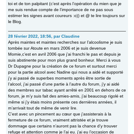
toi et de ton palpitant (c’est après l’opération du mien que je
me suis rendue compte de l’importance de ne pas sous
estimer les signes avant coureurs :o)) et @ te lire toujours sur
le Blog.
28 février 2022, 18:56
,
par
Claudine
Après maintes et maintes recherches sur l’alcoolisme je suis
tombée sur Atoute en mars 2006 et je suis devenue
Momie,c’est en avril 2006 que j’ai franchi le pas et depuis je
suis abstinente pour mon plus grand bonheur. Merci à vous
Dr Dupagne pour la création de ce forum et surtout merci
pour la partie alcool avec Nadine qui nous a aidé et supporté
j’y ai passé de superbes moments après être sortie de
l’alcool, j’ai passé d’une partie à l’autre du forum, j’y ai aidé
des membres sur tabac ayant arrêté en 2001 en dehors de ce
forum, je m’y suis fait des amies-amis, j’ai beaucoup rigolé et
même si j’y étais moins présente ces dernières années, il
m’arrivait tout de même de venir lire.
C’est avec un pincement au cœur que j’assisterais à la
fermeture de ce forum, vraiment attristée et je trouve
dommage que certains n’auront pas la chance d’y trouver
refuge et attention comme je l’ai eu. j’ai eu l’occasion de