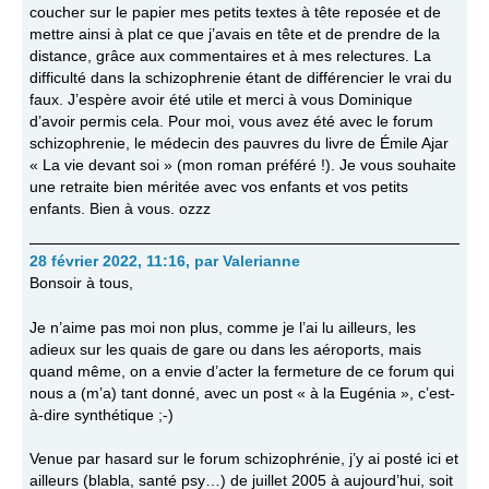
coucher sur le papier mes petits textes à tête reposée et de
mettre ainsi à plat ce que j’avais en tête et de prendre de la
distance, grâce aux commentaires et à mes relectures. La
difficulté dans la schizophrenie étant de différencier le vrai du
faux. J’espère avoir été utile et merci à vous Dominique
d’avoir permis cela. Pour moi, vous avez été avec le forum
schizophrenie, le médecin des pauvres du livre de Émile Ajar
« La vie devant soi » (mon roman préféré !). Je vous souhaite
une retraite bien méritée avec vos enfants et vos petits
enfants. Bien à vous. ozzz
28 février 2022, 11:16
,
par
Valerianne
Bonsoir à tous,
Je n’aime pas moi non plus, comme je l’ai lu ailleurs, les
adieux sur les quais de gare ou dans les aéroports, mais
quand même, on a envie d’acter la fermeture de ce forum qui
nous a (m’a) tant donné, avec un post « à la Eugénia », c’est-
à-dire synthétique ;-)
Venue par hasard sur le forum schizophrénie, j’y ai posté ici et
ailleurs (blabla, santé psy…) de juillet 2005 à aujourd’hui, soit