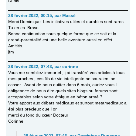
Denis
28 février 2022, 00:15
,
par
Massé
Merci Dominique. Les initiatives utiles et durables sont rares.
Tu en es. Bravo.
Bonne continuation sous quelque forme que ce soit et la
grand-parentalité est une belle aventure aussi en effet.
Amitiés.
jfm
28 février 2022, 07:43
,
par
corinne
Vous me sembliez immortel , j ai transféré vos articles à tous
mes proches , ces fils de vie intelligente ne sauraient se
casser . Avant de nous quitter dans 6 mois, auriez vous l
obligeance de nous dire quels sites blogs ou forums sont
acceptables selon votre éthique en béton armé ?
Votre apport aux débats médicaux et surtout metamedicaux a
été plus précieux que l or
merci du fond du cœur Docteur
Corinne
28 février 2022, 07:46
,
par
Dominique Dupagne