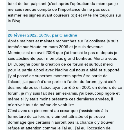
toi et de ton palpitant (c’est après l’opération du mien que je
me suis rendue compte de l’importance de ne pas sous
estimer les signes avant coureurs :o)) et @ te lire toujours sur
le Blog.
28 février 2022, 18:56
,
par
Claudine
Après maintes et maintes recherches sur l’alcoolisme je suis
tombée sur Atoute en mars 2006 et je suis devenue
Momie,c’est en avril 2006 que j’ai franchi le pas et depuis je
suis abstinente pour mon plus grand bonheur. Merci à vous
Dr Dupagne pour la création de ce forum et surtout merci
pour la partie alcool avec Nadine qui nous a aidé et supporté
j’y ai passé de superbes moments après être sortie de
l’alcool, j’ai passé d’une partie à l’autre du forum, j’y ai aidé
des membres sur tabac ayant arrêté en 2001 en dehors de ce
forum, je m’y suis fait des amies-amis, j’ai beaucoup rigolé et
même si j’y étais moins présente ces dernières années, il
m’arrivait tout de même de venir lire.
C’est avec un pincement au cœur que j’assisterais à la
fermeture de ce forum, vraiment attristée et je trouve
dommage que certains n’auront pas la chance d’y trouver
refuge et attention comme je l’ai eu. j’ai eu l’occasion de