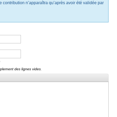
e contribution n’apparaîtra qu’après avoir été validée par
)
plement des lignes vides.