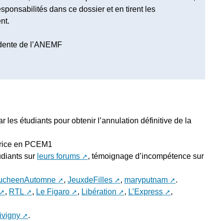
ponsabilités dans ce dossier et en tirent les
nt.
idente de l’ANEMF
r les étudiants pour obtenir l’annulation définitive de la
trice en PCEM1
udiants sur
leurs forums
, témoignage d’incompétence sur
rucheenAutomne
,
JeuxdeFilles
,
maryputnam
.
,
RTL
,
Le Figaro
,
Libération
,
L’Express
,
ivigny
.