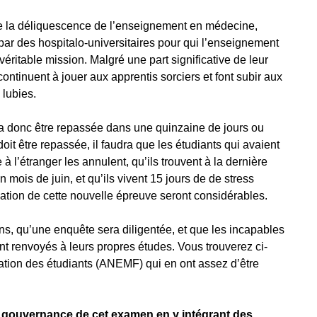
duire la déliquescence de l’enseignement en médecine,
 par des hospitalo-universitaires pour qui l’enseignement
ritable mission. Malgré une part significative de leur
 continuent à jouer aux apprentis sorciers et font subir aux
 lubies.
vra donc être repassée dans une quinzaine de jours ou
doit être repassée, il faudra que les étudiants qui avaient
 l’étranger les annulent, qu’ils trouvent à la dernière
mois de juin, et qu’ils vivent 15 jours de de stress
ation de cette nouvelle épreuve seront considérables.
ions, qu’une enquête sera diligentée, et que les incapables
nt renvoyés à leurs propres études. Vous trouverez ci-
tion des étudiants (ANEMF) qui en ont assez d’être
la gouvernance de cet examen en y intégrant des