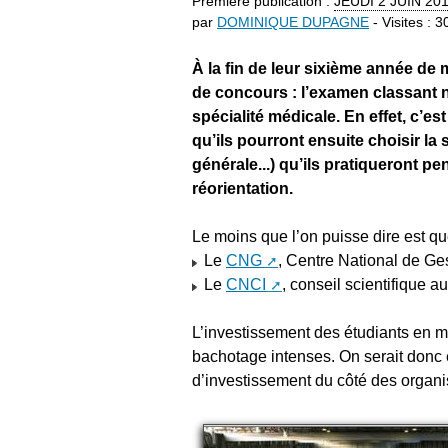
Première publication :
JEUDI
2 JUIN 20
par
DOMINIQUE DUPAGNE
- Visites : 
À la fin de leur sixième année de
de concours : l’examen classant 
spécialité médicale. En effet, c’e
qu’ils pourront ensuite choisir la
générale...) qu’ils pratiqueront pe
réorientation.
Le moins que l’on puisse dire est que
Le
CNG
, Centre National de Ges
Le
CNCI
, conseil scientifique 
L’investissement des étudiants en m
bachotage intenses. On serait donc 
d’investissement du côté des organi