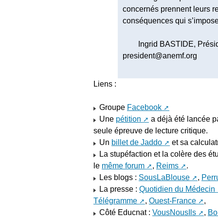
concernés prennent leurs res
conséquences qui s’impose
Ingrid BASTIDE, Prés
president@anemf.org
Liens :
Groupe
Facebook
Une
pétition
a déjà été lancée pa
seule épreuve de lecture critique.
Un
billet de Jaddo
et sa calcula
La stupéfaction et la colère des ét
le
même forum
,
Reims
.
Les blogs :
SousLaBlouse
,
Per
La presse :
Quotidien du Médecin
Télégramme
,
Ouest-France
,
Côté Educnat :
VousNousIls
,
Bo