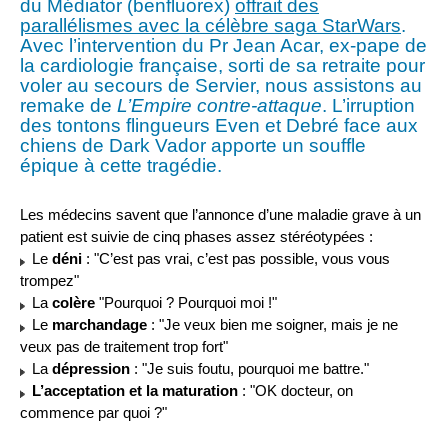
du Médiator (benfluorex)
offrait des
parallélismes avec la célèbre saga StarWars
.
Avec l’intervention du Pr Jean Acar, ex-pape de
la cardiologie française, sorti de sa retraite pour
voler au secours de Servier, nous assistons au
remake de
L’Empire contre-attaque
. L’irruption
des tontons flingueurs Even et Debré face aux
chiens de Dark Vador apporte un souffle
épique à cette tragédie.
Les médecins savent que l’annonce d’une maladie grave à un
patient est suivie de cinq phases assez stéréotypées :
Le
déni
: "C’est pas vrai, c’est pas possible, vous vous
trompez"
La
colère
"Pourquoi ? Pourquoi moi !"
Le
marchandage
: "Je veux bien me soigner, mais je ne
veux pas de traitement trop fort"
La
dépression
: "Je suis foutu, pourquoi me battre."
L’acceptation et la maturation
: "OK docteur, on
commence par quoi ?"