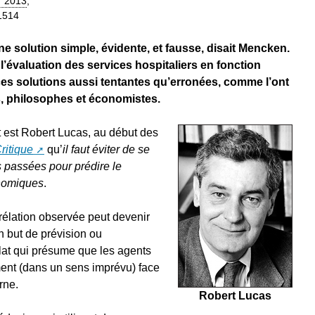
T 2013
,
31514
e solution simple, évidente, et fausse, disait Mencken.
’évaluation des services hospitaliers en fonction
e ces solutions aussi tentantes qu’erronées, comme l’ont
 philosophes et économistes.
t est Robert Lucas, au début des
ritique
qu’
il faut éviter de se
s passées pour prédire le
nomiques
.
rrélation observée peut devenir
n but de prévision ou
ulat qui présume que les agents
ment (dans un sens imprévu) face
rne.
Robert Lucas