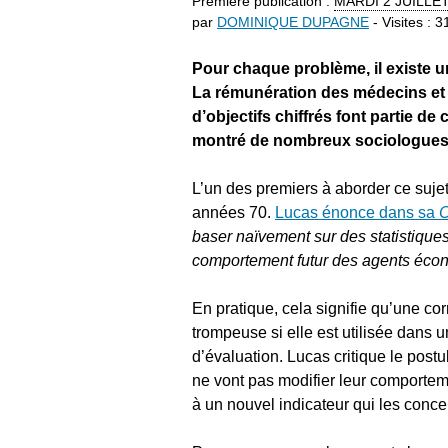
Première publication :
MARDI
2 JUILLE
par
DOMINIQUE DUPAGNE
- Visites : 
Pour chaque problème, il existe un
La rémunération des médecins et l
d’objectifs chiffrés font partie d
montré de nombreux sociologues,
L’un des premiers à aborder ce suje
années 70.
Lucas énonce dans sa
C
baser naïvement sur des statistique
comportement futur des agents éco
En pratique, cela signifie qu’une co
trompeuse si elle est utilisée dans u
d’évaluation. Lucas critique le post
ne vont pas modifier leur comporte
à un nouvel indicateur qui les conce