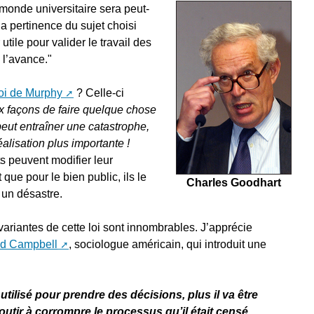
monde universitaire sera peut-
 la pertinence du sujet choisi
tile pour valider le travail des
 l’avance."
oi de Murphy
? Celle-ci
ux façons de faire quelque chose
eut entraîner une catastrophe,
éalisation plus importante !
s peuvent modifier leur
que pour le bien public, ils le
Charles Goodhart
t un désastre.
variantes de cette loi sont innombrables. J’apprécie
ld Campbell
, sociologue américain, qui introduit une
 utilisé pour prendre des décisions, plus il va être
utir à corrompre le processus qu’il était censé