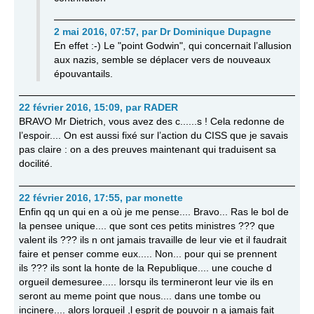
2 mai 2016, 07:57
,
par
Dr Dominique Dupagne
En effet :-) Le "point Godwin", qui concernait l’allusion
aux nazis, semble se déplacer vers de nouveaux
épouvantails.
22 février 2016, 15:09
,
par
RADER
BRAVO Mr Dietrich, vous avez des c......s ! Cela redonne de
l’espoir.... On est aussi fixé sur l’action du CISS que je savais
pas claire : on a des preuves maintenant qui traduisent sa
docilité.
22 février 2016, 17:55
,
par
monette
Enfin qq un qui en a où je me pense.... Bravo... Ras le bol de
la pensee unique.... que sont ces petits ministres ??? que
valent ils ??? ils n ont jamais travaille de leur vie et il faudrait
faire et penser comme eux..... Non... pour qui se prennent
ils ??? ils sont la honte de la Republique.... une couche d
orgueil demesuree..... lorsqu ils termineront leur vie ils en
seront au meme point que nous.... dans une tombe ou
incinere.... alors lorgueil ,l esprit de pouvoir n a jamais fait