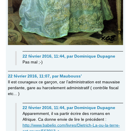
22 février 2016, 11:44
,
par
Dominique Dupagne
Pas mal ;-)
22 février 2016, 11:07
,
par
Maubouss’
Il est courageux ce garçon, car l’administration est mauvaise
perdante, gare au harcelement administratif ( contrôle fiscal
etc... )
22 février 2016, 11:44
,
par
Dominique Dupagne
Apparemment, il va partir écrire des romans en
Afrique. Ca donne envie de lire le précédent :
http://www.babelio.com/livres/Dietrich-La-ou-la-terre-