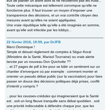
eux de planter un arbre dont ils ne récolteront pas les fruits...
Toute cette mécanique est tellement corrompue qu’elle ne
fonctionne plus. Il faut trouver un moyen d’imposer une
transparence des décisions, et un vrai contrôle citoyen des
mesures avant qu’elles ne soient appliquées.
Une vraie république telle qu’elle a été imaginée en somme,
avant qu’elle soit infectée par les lobbys...
22 février 2016, 19:59
,
par
DrJFB
Merci Dominique !
Simple et désuet règlement de comptes à Ségur-Koral
(Ministère de la Santé, Marisol Tourraine) ou vraie alerte
lancée par un nouveau Don Quichotte ??
.. et 27 pages de pdf à lire pour se bâtir un sentiment sur un
chantier d’envergure où par exemple : comment monter et
orienter un pseudo débat public (sur la vaccination) pour faire
passer en douce des décisions politiques déjà prises, conflit
d’intérêt y compris ?
.. pour les ceusses-crédules qui imagineraient que la Santé
est ..soit un long fleuve tranquille sans débat quotidien ..soit
une priorité indiscutable à défendre chaque jour, que les