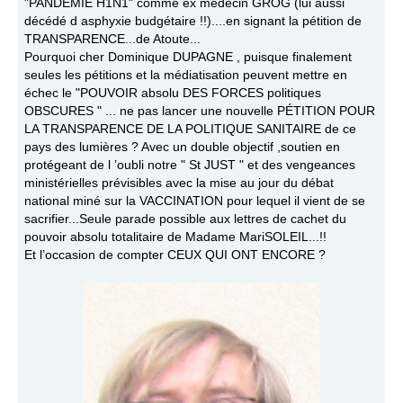
"PANDÉMIE H1N1" comme ex médecin GROG (lui aussi
décédé d asphyxie budgétaire !!)....en signant la pétition de
TRANSPARENCE...de Atoute...
Pourquoi cher Dominique DUPAGNE , puisque finalement
seules les pétitions et la médiatisation peuvent mettre en
échec le "POUVOIR absolu DES FORCES politiques
OBSCURES " ... ne pas lancer une nouvelle PÉTITION POUR
LA TRANSPARENCE DE LA POLITIQUE SANITAIRE de ce
pays des lumières ? Avec un double objectif ,soutien en
protégeant de l ’oubli notre " St JUST " et des vengeances
ministérielles prévisibles avec la mise au jour du débat
national miné sur la VACCINATION pour lequel il vient de se
sacrifier...Seule parade possible aux lettres de cachet du
pouvoir absolu totalitaire de Madame MariSOLEIL...!!
Et l’occasion de compter CEUX QUI ONT ENCORE ?