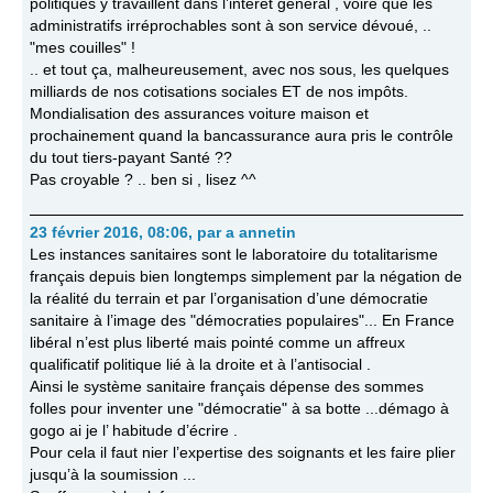
politiques y travaillent dans l’intérêt général , voire que les
administratifs irréprochables sont à son service dévoué, ..
"mes couilles" !
.. et tout ça, malheureusement, avec nos sous, les quelques
milliards de nos cotisations sociales ET de nos impôts.
Mondialisation des assurances voiture maison et
prochainement quand la bancassurance aura pris le contrôle
du tout tiers-payant Santé ??
Pas croyable ? .. ben si , lisez ^^
23 février 2016, 08:06
,
par
a annetin
Les instances sanitaires sont le laboratoire du totalitarisme
français depuis bien longtemps simplement par la négation de
la réalité du terrain et par l’organisation d’une démocratie
sanitaire à l’image des "démocraties populaires"... En France
libéral n’est plus liberté mais pointé comme un affreux
qualificatif politique lié à la droite et à l’antisocial .
Ainsi le système sanitaire français dépense des sommes
folles pour inventer une "démocratie" à sa botte ...démago à
gogo ai je l’ habitude d’écrire .
Pour cela il faut nier l’expertise des soignants et les faire plier
jusqu’à la soumission ...