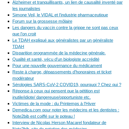
Alzheimer et tranquillisants, un lien de causalité inventé par
les journalistes
Simone Veil, le VIDAL et l’industrie pharmaceutique
Forum sur la grossesse môlaire
Les dangers du vaccin contre la grippe ne sont pas ceux
que l’on croit
Le TDAH expliqué aux généralistes par un généraliste
TDAH
Disparition programmée de la médecine générale.
Qualité et santé, vécu d’un biologiste accrédité
Pour une nouvelle gouvernance du médicament
Reste à charge, dépassements d’honoraires et ticket
modérateur
Sérologies SARS-CoV-2 COVID19, pourquoi ? Chez qui ?
Réponse à ceux qui pensent que la pétition est
inutile/idiote/ dangereuse/opportuniste etc.
Victimes de la mode : du Printemps à l’Hiver
Demedica.com pour noter les médecins et les dentistes :
Note2bib est coiffé sur le poteau !
Interview de Nicolas Herson Macarel fondateur de
Note2bib, site de notation des médecins