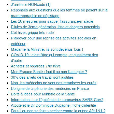
J’arrête le HONcode (1)
Réponses aux questions que les femmes se posent sur la
mammographie de dépistage
Les 10 mesures pour sauver l’assurance-maladie
Pilules de 3ème génération, liste et dangers potentiels
Cet hiver, grippe très rude
Plaidoyer pour une reprise des activités sociales en
extérieur
Madame la Ministre, ils sont devenus fous !
COVID-19 : c’est l’âge qui compte, et quasiment rien
d’autre
Achetez et regardez
The Wire
Mon Espace Santé : faut-il ou non l’accepter ?
90% des arrêts de travail sont justifiés
Non, les médecins ne vont pas remplacer les curés
L’origine de la pénurie des médecins en France
Boîte à idées pour Ministre de la Santé
Informations sur l’épidémie de coronavirus SARS-CoV2
Atoute et le Dr Dominique Dupagne : fiche d’identité
Faut-il ou non se faire vacciner contre la grippe A/H1N1 ?