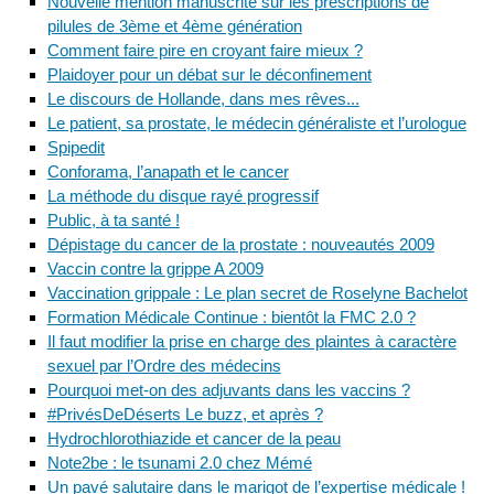
Nouvelle mention manuscrite sur les prescriptions de
pilules de 3ème et 4ème génération
Comment faire pire en croyant faire mieux ?
Plaidoyer pour un débat sur le déconfinement
Le discours de Hollande, dans mes rêves...
Le patient, sa prostate, le médecin généraliste et l’urologue
Spipedit
Conforama, l’anapath et le cancer
La méthode du disque rayé progressif
Public, à ta santé !
Dépistage du cancer de la prostate : nouveautés 2009
Vaccin contre la grippe A 2009
Vaccination grippale : Le plan secret de Roselyne Bachelot
Formation Médicale Continue : bientôt la FMC 2.0 ?
Il faut modifier la prise en charge des plaintes à caractère
sexuel par l’Ordre des médecins
Pourquoi met-on des adjuvants dans les vaccins ?
#PrivésDeDéserts Le buzz, et après ?
Hydrochlorothiazide et cancer de la peau
Note2be : le tsunami 2.0 chez Mémé
Un pavé salutaire dans le marigot de l’expertise médicale !