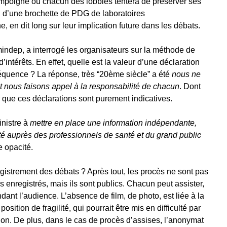
d’empoigne où chacun des lobbies tentera de préserver ses
on d’une brochette de PDG de laboratoires
en dit long sur leur implication future dans les débats.
indep, a interrogé les organisateurs sur la méthode de
’intérêts. En effet, quelle est la valeur d’une déclaration
équence ? La réponse, très “20ème siècle” a été
nous ne
 et nous faisons appel à la responsabilité de chacun
. Dont
que ces déclarations sont purement indicatives.
inistre à
mettre en place une information indépendante,
é auprès des professionnels de santé et du grand public
 opacité.
registrement des débats ? Après tout, les procès ne sont pas
s enregistrés, mais ils sont publics. Chacun peut assister,
dant l’audience. L’absence de film, de photo, est liée à la
osition de fragilité, qui pourrait être mis en difficulté par
on. De plus, dans le cas de procès d’assises, l’anonymat