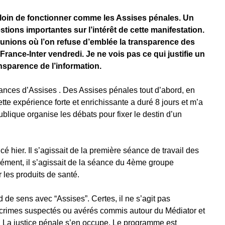
loin de fonctionner comme les Assises pénales. Un
tions importantes sur l’intérêt de cette manifestation.
éunions où l’on refuse d’emblée la transparence des
France-Inter vendredi. Je ne vois pas ce qui justifie un
nsparence de l’information.
éances d’Assises . Des Assises pénales tout d’abord, en
ette expérience forte et enrichissante a duré 8 jours et m’a
lique organise les débats pour fixer le destin d’un
ier. Il s’agissait de la première séance de travail des
ément, il s’agissait de la séance du 4ème groupe
 les produits de santé.
 de sens avec “Assises”. Certes, il ne s’agit pas
es crimes suspectés ou avérés commis autour du Médiator et
. La justice pénale s’en occupe. Le programme est