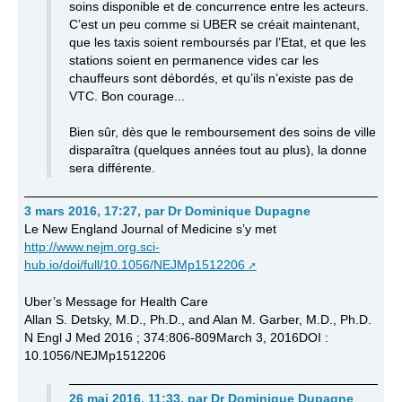
soins disponible et de concurrence entre les acteurs.
C’est un peu comme si UBER se créait maintenant,
que les taxis soient remboursés par l’Etat, et que les
stations soient en permanence vides car les
chauffeurs sont débordés, et qu’ils n’existe pas de
VTC. Bon courage...
Bien sûr, dès que le remboursement des soins de ville
disparaîtra (quelques années tout au plus), la donne
sera différente.
3 mars 2016, 17:27
,
par
Dr Dominique Dupagne
Le New England Journal of Medicine s’y met
http://www.nejm.org.sci-
hub.io/doi/full/10.1056/NEJMp1512206
Uber’s Message for Health Care
Allan S. Detsky, M.D., Ph.D., and Alan M. Garber, M.D., Ph.D.
N Engl J Med 2016 ; 374:806-809March 3, 2016DOI :
10.1056/NEJMp1512206
26 mai 2016, 11:33
,
par
Dr Dominique Dupagne