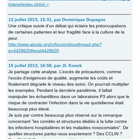
Interet/index.phtml
13 juillet 2013, 15:31
,
par
Dominique Dupagne
Une critique suivie d’un débat qui éclaire les préoccupations
de certaines patientes et leur fragilité face à la culture de la
peur.
http://www.atoute.org/n/forum/showthread.php?
p=4428620#post4428620
15 juillet 2013, 16:58
,
par
JL Koeck
Je partage cette analyse. L’excès de précautions, comme
l’excès d’exigences de qualité, augmente les coûts et
finalement dégrade le niveau des soins. On pourrait multiplier
les exemples. Pendant la dernière pandémie, il fallait
manipuler les échantillons dans un laboratoire P3 alors que le
risque de contracter l’infection dans la vie quotidienne était
beaucoup plus élevé.
Je suis par contre beaucoup plus réservé sur la remarque
concernant "les comités et structures dédiés à la lutte contre
les infections hospitalières et les maladies nosocomiales". De
quelles structures parlez-vous exactement ? Des CCLIN ?