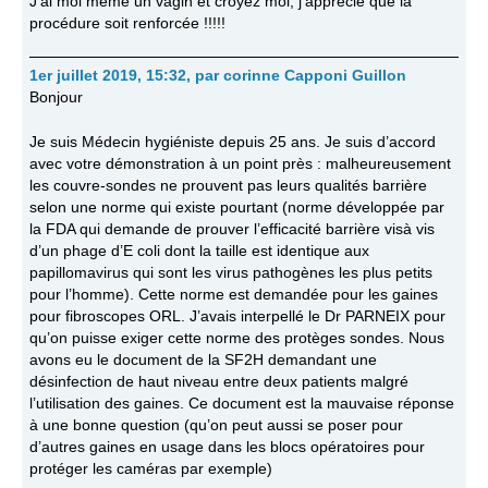
J’ai moi même un vagin et croyez moi, j’apprécie que la
procédure soit renforcée !!!!!
1er juillet 2019, 15:32
,
par
corinne Capponi Guillon
Bonjour
Je suis Médecin hygiéniste depuis 25 ans. Je suis d’accord
avec votre démonstration à un point près : malheureusement
les couvre-sondes ne prouvent pas leurs qualités barrière
selon une norme qui existe pourtant (norme développée par
la FDA qui demande de prouver l’efficacité barrière visà vis
d’un phage d’E coli dont la taille est identique aux
papillomavirus qui sont les virus pathogènes les plus petits
pour l’homme). Cette norme est demandée pour les gaines
pour fibroscopes ORL. J’avais interpellé le Dr PARNEIX pour
qu’on puisse exiger cette norme des protèges sondes. Nous
avons eu le document de la SF2H demandant une
désinfection de haut niveau entre deux patients malgré
l’utilisation des gaines. Ce document est la mauvaise réponse
à une bonne question (qu’on peut aussi se poser pour
d’autres gaines en usage dans les blocs opératoires pour
protéger les caméras par exemple)