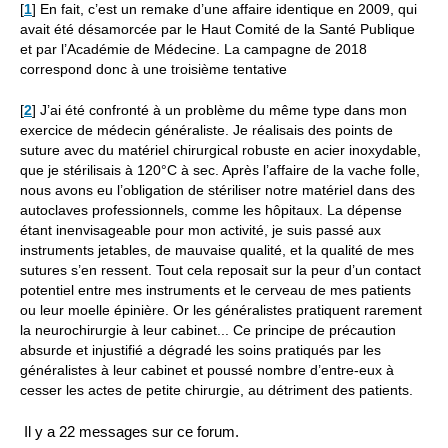
[
1
]
En fait, c’est un remake d’une affaire identique en 2009, qui
avait été désamorcée par le Haut Comité de la Santé Publique
et par l’Académie de Médecine. La campagne de 2018
correspond donc à une troisième tentative
[
2
]
J’ai été confronté à un problème du même type dans mon
exercice de médecin généraliste. Je réalisais des points de
suture avec du matériel chirurgical robuste en acier inoxydable,
que je stérilisais à 120°C à sec. Après l’affaire de la vache folle,
nous avons eu l’obligation de stériliser notre matériel dans des
autoclaves professionnels, comme les hôpitaux. La dépense
étant inenvisageable pour mon activité, je suis passé aux
instruments jetables, de mauvaise qualité, et la qualité de mes
sutures s’en ressent. Tout cela reposait sur la peur d’un contact
potentiel entre mes instruments et le cerveau de mes patients
ou leur moelle épinière. Or les généralistes pratiquent rarement
la neurochirurgie à leur cabinet... Ce principe de précaution
absurde et injustifié a dégradé les soins pratiqués par les
généralistes à leur cabinet et poussé nombre d’entre-eux à
cesser les actes de petite chirurgie, au détriment des patients.
Il y a 22 messages sur ce forum.