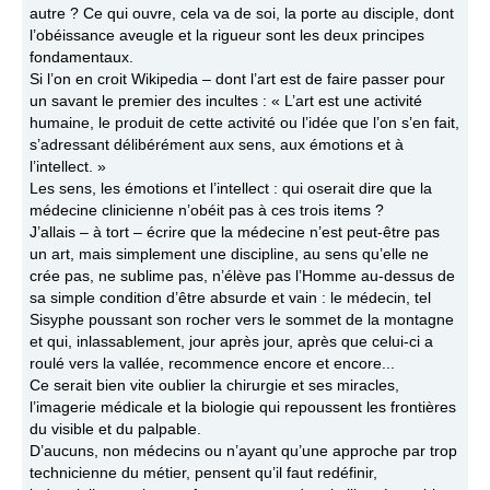
autre ? Ce qui ouvre, cela va de soi, la porte au disciple, dont
l’obéissance aveugle et la rigueur sont les deux principes
fondamentaux.
Si l’on en croit Wikipedia – dont l’art est de faire passer pour
un savant le premier des incultes : « L’art est une activité
humaine, le produit de cette activité ou l’idée que l’on s’en fait,
s’adressant délibérément aux sens, aux émotions et à
l’intellect. »
Les sens, les émotions et l’intellect : qui oserait dire que la
médecine clinicienne n’obéit pas à ces trois items ?
J’allais – à tort – écrire que la médecine n’est peut-être pas
un art, mais simplement une discipline, au sens qu’elle ne
crée pas, ne sublime pas, n’élève pas l’Homme au-dessus de
sa simple condition d’être absurde et vain : le médecin, tel
Sisyphe poussant son rocher vers le sommet de la montagne
et qui, inlassablement, jour après jour, après que celui-ci a
roulé vers la vallée, recommence encore et encore...
Ce serait bien vite oublier la chirurgie et ses miracles,
l’imagerie médicale et la biologie qui repoussent les frontières
du visible et du palpable.
D’aucuns, non médecins ou n’ayant qu’une approche par trop
technicienne du métier, pensent qu’il faut redéfinir,