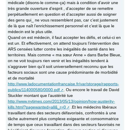
médicale (disons-le comme-ça) mais à condition d’avoir une
très grande ouverture d’esprit , d’accepter de se remettre
perpétuellement en question et d’accepter aussi de soigner
des gens qui_ ne vous ressemblent pas, car c’est justement
de là que naît l’enrichissement personnel et c’est là que le
médecin est le plus utile.
Quand on est médecin, il faut accepter les défis, et celui-ci en
est un. Et effectivement, on attend toujours l’intervention des
ARS censées lutter contre les inégalités de santé dans les
territoires. Mais comme « ma sœur Anne » dans Barbe Bleue,
on ne voit toujours rien venir et les inégalités tendent à
s’aggraver bien qu’il soit universellement reconnu que les
facteurs sociaux sont une cause prédominante de morbidité
et de mortalité
http://www.ladocumentationfrancaise.fr/var/storage/rapports-
publics/114000580/0000.pdf
. Ou encore le travail de David
Stuckler montant que l’austérité tue
http://www.nytimes.com/2013/05/13/opinion/how-austerity-
kills.html?pagewanted=all&_r=0
.Et les médecins libéraux
travaillant dans des secteurs défavorisés, confrontés à une
tâche autrement plus complexe exigeante et consommatrice
de temps que ceux travaillant dans des secteurs favorisés ne