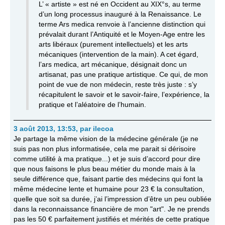
L’ « artiste » est né en Occident au XIX°s, au terme
d’un long processus inauguré à la Renaissance. Le
terme Ars medica renvoie à l’ancienne distinction qui
prévalait durant l’Antiquité et le Moyen-Age entre les
arts libéraux (purement intellectuels) et les arts
mécaniques (intervention de la main). A cet égard,
l’ars medica, art mécanique, désignait donc un
artisanat, pas une pratique artistique. Ce qui, de mon
point de vue de non médecin, reste très juste : s’y
récapitulent le savoir et le savoir-faire, l’expérience, la
pratique et l’aléatoire de l’humain.
3 août 2013, 13:53
,
par
ilecoa
Je partage la même vision de la médecine générale (je ne
suis pas non plus informatisée, cela me parait si dérisoire
comme utilité à ma pratique...) et je suis d’accord pour dire
que nous faisons le plus beau métier du monde mais à la
seule différence que, faisant partie des médecins qui font la
même médecine lente et humaine pour 23 € la consultation,
quelle que soit sa durée, j’ai l’impression d’être un peu oubliée
dans la reconnaissance financière de mon "art". Je ne prends
pas les 50 € parfaitement justifiés et mérités de cette pratique