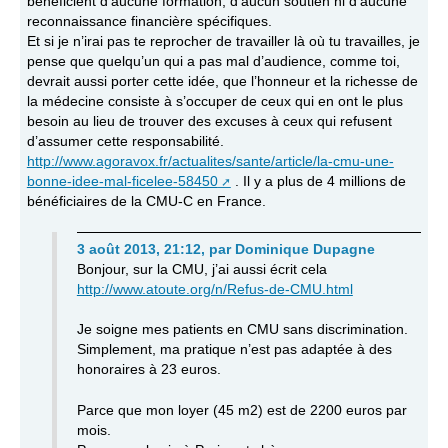
bénéficient d’aucune formation, d’aucun soutien ni d’aucune
reconnaissance financière spécifiques.
Et si je n’irai pas te reprocher de travailler là où tu travailles, je
pense que quelqu’un qui a pas mal d’audience, comme toi,
devrait aussi porter cette idée, que l’honneur et la richesse de
la médecine consiste à s’occuper de ceux qui en ont le plus
besoin au lieu de trouver des excuses à ceux qui refusent
d’assumer cette responsabilité.
http://www.agoravox.fr/actualites/sante/article/la-cmu-une-
bonne-idee-mal-ficelee-58450
. Il y a plus de 4 millions de
bénéficiaires de la CMU-C en France.
3 août 2013, 21:12
,
par
Dominique Dupagne
Bonjour, sur la CMU, j’ai aussi écrit cela
http://www.atoute.org/n/Refus-de-CMU.html
Je soigne mes patients en CMU sans discrimination.
Simplement, ma pratique n’est pas adaptée à des
honoraires à 23 euros.
Parce que mon loyer (45 m2) est de 2200 euros par
mois.