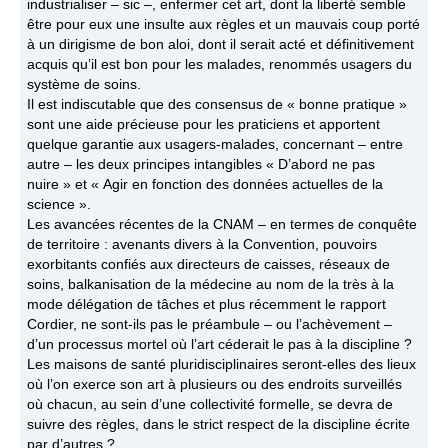
industrialiser – sic –, enfermer cet art, dont la liberté semble
être pour eux une insulte aux règles et un mauvais coup porté
à un dirigisme de bon aloi, dont il serait acté et définitivement
acquis qu’il est bon pour les malades, renommés usagers du
système de soins.
Il est indiscutable que des consensus de « bonne pratique »
sont une aide précieuse pour les praticiens et apportent
quelque garantie aux usagers-malades, concernant – entre
autre – les deux principes intangibles « D’abord ne pas
nuire » et « Agir en fonction des données actuelles de la
science ».
Les avancées récentes de la CNAM – en termes de conquête
de territoire : avenants divers à la Convention, pouvoirs
exorbitants confiés aux directeurs de caisses, réseaux de
soins, balkanisation de la médecine au nom de la très à la
mode délégation de tâches et plus récemment le rapport
Cordier, ne sont-ils pas le préambule – ou l’achèvement –
d’un processus mortel où l’art céderait le pas à la discipline ?
Les maisons de santé pluridisciplinaires seront-elles des lieux
où l’on exerce son art à plusieurs ou des endroits surveillés
où chacun, au sein d’une collectivité formelle, se devra de
suivre des règles, dans le strict respect de la discipline écrite
par d’autres ?