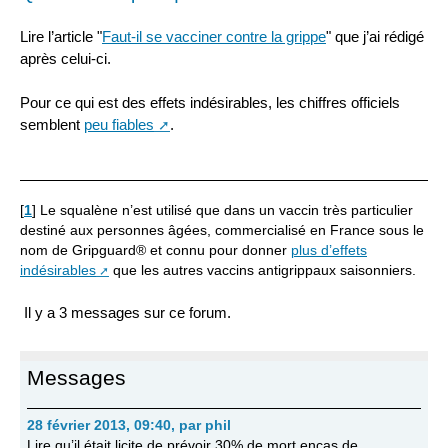
Lire l’article "
Faut-il se vacciner contre la grippe
" que j’ai rédigé
après celui-ci.
Pour ce qui est des effets indésirables, les chiffres officiels
semblent
peu fiables
.
[
1
]
Le squalène n’est utilisé que dans un vaccin très particulier
destiné aux personnes âgées, commercialisé en France sous le
nom de Gripguard® et connu pour donner
plus d’effets
indésirables
que les autres vaccins antigrippaux saisonniers.
Il y a 3 messages sur ce forum.
Messages
28 février 2013, 09:40
,
par
phil
Lire qu’il était licite de prévoir 30% de mort encas de