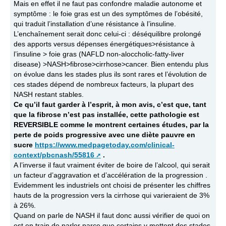
Mais en effet il ne faut pas confondre maladie autonome et
symptôme : le foie gras est un des symptômes de l’obésité,
qui traduit l’installation d’une résistance à l’insuline.
L’enchaînement serait donc celui-ci : déséquilibre prolongé
des apports versus dépenses énergétiques>résistance à
l’insuline > foie gras (NAFLD non-aloccholic-fatty-liver
disease) >NASH>fibrose>cirrhose>cancer. Bien entendu plus
on évolue dans les stades plus ils sont rares et l’évolution de
ces stades dépend de nombreux facteurs, la plupart des
NASH restant stables.
Ce qu’il faut garder à l’esprit, à mon avis, c’est que, tant
que la fibrose n’est pas installée, cette pathologie est
REVERSIBLE comme le montrent certaines études, par la
perte de poids progressive avec une diète pauvre en
sucre
https://www.medpagetoday.com/clinical-
context/pbcnash/55816
.
A l’inverse il faut vraiment éviter de boire de l’alcool, qui serait
un facteur d’aggravation et d’accélération de la progression .
Evidemment les industriels ont choisi de présenter les chiffres
hauts de la progression vers la cirrhose qui varieraient de 3%
à 26%.
Quand on parle de NASH il faut donc aussi vérifier de quoi on
est en train de parler parce que certains y mettent des stades