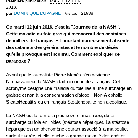
Première publication :
MARDI
12 JUIN
2018
,
par
DOMINIQUE DUPAGNE
- Visites : 21538
Ce mardi 12 juin 2018, c’est la "Journée de la NASH".
Cette maladie du foie gras qui menacerait des centaines
de milliers de français est pourtant curieusement absente
des cabinets des généralistes et le nombre de décès
qu’elle provoque est inconnu. Comment expliquer ce
paradoxe ?
Avant que le journaliste Pierre Menès n’en devienne
l’ambassadeur, la NASH était inconnue des français. Cet
acronyme désigne une maladie du foie liée à une surcharge en
graisse et non à la consommation d’alcool :
N
on-
A
lcoholic
S
teato
H
epatitis ou en français Stéatohépatite non alcoolique.
La NASH est la forme la plus sévère, mais
rare
, de la
surcharge du foie en lipides (stéatose hépatique). La stéatose
hépatique est un phénomène courant associé à la malbouffe,
surtout sucrée, et elle touche la grande majorité des obèses.