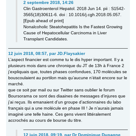
2 septembre 2018, 14:26
Clin Gastroenterol Hepatol. 2018 Jun 14. pii : S1542-
3565(18)30611-6. doi : 10.1016/j.cgh.2018.05.057.
[Epub ahead of print]
Nonalcoholic Steatohepatitis Is the Fastest Growing
Cause of Hepatocellular Carcinoma in Liver
Transplant Candidates.
12 juin 2018, 08:57
,
par
JD.Flaysakier
L’aspect financier est comme tu le dis hyper important. Il y a
plusieurs mois dans une chronique du JT de 13h à France 2
j’expliquais que, toutes phases confondues, 170 molécules se
bouscoulaient au portilon mais qu’aucune n’était encore sur le
marché.
que ce soit par mail ou sur Twitter sans oublier le forum
Boursorama ce sont des diaaines de messages d’injures que
j’ai reçus. Ils emanaient d’un groupe d’actionnaires du labo
français qui a une molécule en phase III ! Je n’aurais jamais
imaginé une telle haine. Ces gens vivent littéralement
accrochés au cours de bourse du titre.
12 juin 2018, 09:19
,
par
Dr Dominique Dupagne