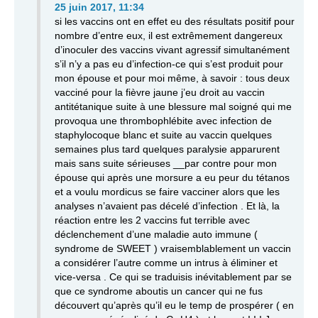
25 juin 2017, 11:34
si les vaccins ont en effet eu des résultats positif pour
nombre d’entre eux, il est extrêmement dangereux
d’inoculer des vaccins vivant agressif simultanément
s’il n’y a pas eu d’infection-ce qui s’est produit pour
mon épouse et pour moi même, à savoir : tous deux
vacciné pour la fièvre jaune j’eu droit au vaccin
antitétanique suite à une blessure mal soigné qui me
provoqua une thrombophlébite avec infection de
staphylocoque blanc et suite au vaccin quelques
semaines plus tard quelques paralysie apparurent
mais sans suite sérieuses __par contre pour mon
épouse qui après une morsure a eu peur du tétanos
et a voulu mordicus se faire vacciner alors que les
analyses n’avaient pas décelé d’infection . Et là, la
réaction entre les 2 vaccins fut terrible avec
déclenchement d’une maladie auto immune (
syndrome de SWEET ) vraisemblablement un vaccin
a considérer l’autre comme un intrus à éliminer et
vice-versa . Ce qui se traduisis inévitablement par se
que ce syndrome aboutis un cancer qui ne fus
découvert qu’après qu’il eu le temp de prospérer ( en