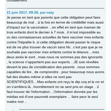
cordialement
21 juin 2017, 09:26
,
par
naty
Je pense en tant que parents que cette obligation peut faire
beaucoup de mal ...à la fois en terme de crédibilité mais aussi
d’impact sur la vaccination ...en effet en tant que maman de
trois enfants dont le dernier à 7 mois ..il m’est impossible au
vu des connaissances actuelles de faire vacciner mes enfants
contre l’hépatite b..si cette obligation devait passer le risque
est de ne plus trouver de vaccin sans hb...c’est pas que je ne
souhaite pas vacciner mes enfants contre le tétanos ...mes
deux ainés le sont ..mais nous ne sommes pas des ignorants
, la science n’appartient pas aux experts ...JE suis révoltée
devant le peu de considération des parents ..nous sommes
capables de lire , de comprendre , pour beaucoup nous avons
fait des études même si elles ne sont pas
SCIENTIFIQUES....Mes enfants ont reçu le dtp coq et le ror et
on s’arrêtera là...honnêtement on se sent pris en otage ...il
faut trouver de l’information....l’information donnée par les
médias est d’une pauvreté exemplaire ... faire peur le seul
maitre mot ...