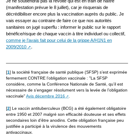
Je ne soutiendrai pas la révolte qui est en train de naître
(manifestation prévue le 8 juillet), car je risquerais de
décrédibiliser encore plus la vaccination auprès du public. Je
vais essayer au contraire de faire ce que nos autorités
sanitaires on jugé superflu : informer le public sur le rapport
bénéfice/risque de chaque vaccin à titre individuel ou collectif,
comme je l’avais fait pour celui de la grippe A/H1N1 en
2009/2010
.
[
1
]
la société française de santé publique (SFSP) s’est exprimée
fermement CONTRE l’obligation vaccinale : "La SFSP
considère, comme la Conférence Nationale de Santé, qu’il est
nécessaire de s’engager résolument vers la levée de l’obligation
vaccinale"
Avis décembre 2016
.
[
2
]
Le vaccin antituberculeux (BCG) a été également obligatoire
entre 1950 et 2007 malgré son efficacité douteuse et ses effets
secondaires loin d’être anodins. Cette obligation française peu
justifiée a participé à la virulence des mouvements
antivaccinaux.