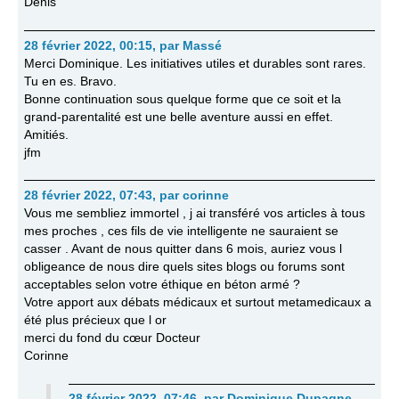
Denis
28 février 2022, 00:15
,
par
Massé
Merci Dominique. Les initiatives utiles et durables sont rares.
Tu en es. Bravo.
Bonne continuation sous quelque forme que ce soit et la
grand-parentalité est une belle aventure aussi en effet.
Amitiés.
jfm
28 février 2022, 07:43
,
par
corinne
Vous me sembliez immortel , j ai transféré vos articles à tous
mes proches , ces fils de vie intelligente ne sauraient se
casser . Avant de nous quitter dans 6 mois, auriez vous l
obligeance de nous dire quels sites blogs ou forums sont
acceptables selon votre éthique en béton armé ?
Votre apport aux débats médicaux et surtout metamedicaux a
été plus précieux que l or
merci du fond du cœur Docteur
Corinne
28 février 2022, 07:46
,
par
Dominique Dupagne