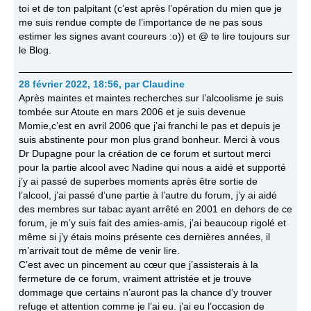
toi et de ton palpitant (c’est après l’opération du mien que je
me suis rendue compte de l’importance de ne pas sous
estimer les signes avant coureurs :o)) et @ te lire toujours sur
le Blog.
28 février 2022, 18:56
,
par
Claudine
Après maintes et maintes recherches sur l’alcoolisme je suis
tombée sur Atoute en mars 2006 et je suis devenue
Momie,c’est en avril 2006 que j’ai franchi le pas et depuis je
suis abstinente pour mon plus grand bonheur. Merci à vous
Dr Dupagne pour la création de ce forum et surtout merci
pour la partie alcool avec Nadine qui nous a aidé et supporté
j’y ai passé de superbes moments après être sortie de
l’alcool, j’ai passé d’une partie à l’autre du forum, j’y ai aidé
des membres sur tabac ayant arrêté en 2001 en dehors de ce
forum, je m’y suis fait des amies-amis, j’ai beaucoup rigolé et
même si j’y étais moins présente ces dernières années, il
m’arrivait tout de même de venir lire.
C’est avec un pincement au cœur que j’assisterais à la
fermeture de ce forum, vraiment attristée et je trouve
dommage que certains n’auront pas la chance d’y trouver
refuge et attention comme je l’ai eu. j’ai eu l’occasion de