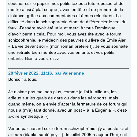
coucher sur le papier mes petits textes à tête reposée et de
mettre ainsi à plat ce que j’avais en tête et de prendre de la
distance, grâce aux commentaires et à mes relectures. La
difficulté dans la schizophrenie étant de différencier le vrai du
faux. J’espère avoir été utile et merci à vous Dominique
d’avoir permis cela. Pour moi, vous avez été avec le forum
schizophrenie, le médecin des pauvres du livre de Émile Ajar
« La vie devant soi » (mon roman préféré !). Je vous souhaite
une retraite bien méritée avec vos enfants et vos petits
enfants. Bien à vous. ozzz
28 février 2022, 11:16
,
par
Valerianne
Bonsoir à tous,
Je n’aime pas moi non plus, comme je l’ai lu ailleurs, les
adieux sur les quais de gare ou dans les aéroports, mais
quand même, on a envie d’acter la fermeture de ce forum qui
nous a (m’a) tant donné, avec un post « à la Eugénia », c’est-
à-dire synthétique ;-)
Venue par hasard sur le forum schizophrénie, j’y ai posté ici et
ailleurs (blabla, santé psy…) de juillet 2005 à aujourd’hui, soit