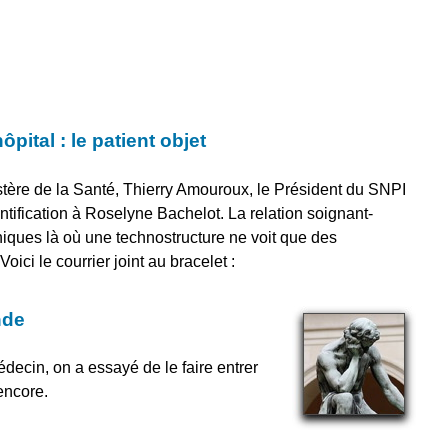
ôpital : le patient objet
stère de la Santé, Thierry Amouroux, le Président du SNPI
tification à Roselyne Bachelot. La relation soignant-
hiques là où une technostructure ne voit que des
ici le courrier joint au bracelet :
nde
decin, on a essayé de le faire entrer
 encore.